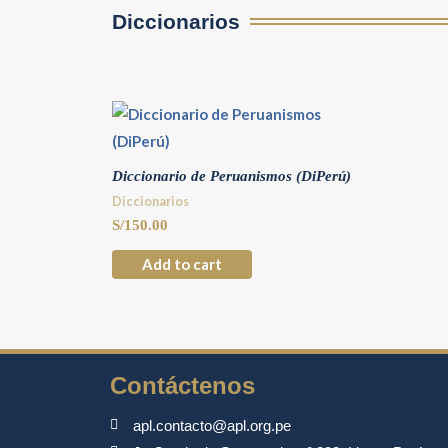
Diccionarios
Diccionario de Peruanismos (DiPerú)
Diccionarios
S/
150.00
Add to cart
Contáctenos
apl.contacto@apl.org.pe