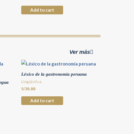
Add to cart
Ver más
Léxico de la gastronomía peruana
Lingüística
engua
S/
30.00
Add to cart