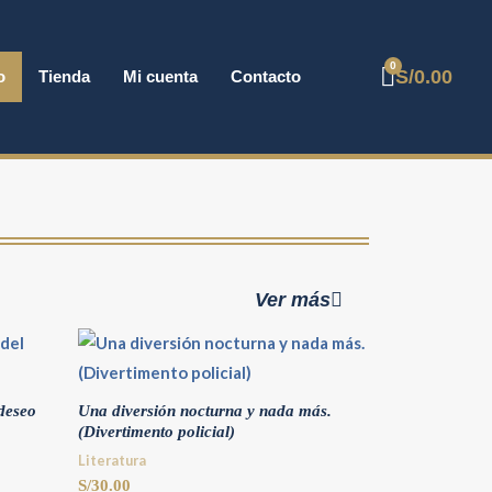
S/
0.00
o
Tienda
Mi cuenta
Contacto
Ver más
deseo
Una diversión nocturna y nada más.
(Divertimento policial)
Literatura
S/
30.00