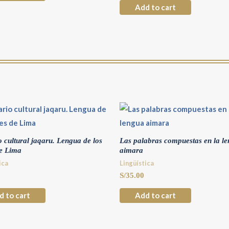
Add to cart
o cultural jaqaru. Lengua de los
Las palabras compuestas en la l
e Lima
aimara
ica
Lingüística
S/
35.00
d to cart
Add to cart