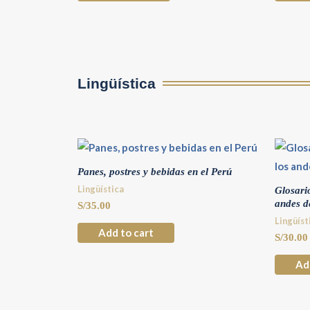
Lingüística
Panes, postres y bebidas en el Perú
Lingüística
Glosari
andes d
S/
35.00
Lingüíst
Add to cart
S/
30.00
Ad