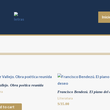
Inici
allejo. Obra poética reunida
ra
Francisco Bendezú. El piano del 
Literatura
S/
35.00
d to cart