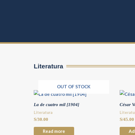
Literatura
OUT OF STOCK
La de cuatro mil [1904]
César V
Literatura
Literatu
S/
30.00
S/
45.00
Read more
Ad