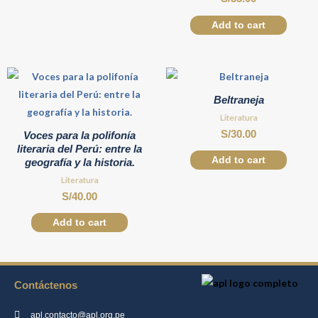
Add to cart
Beltraneja
Literatura
S/
30.00
Voces para la polifonía
literaria del Perú: entre la
Add to cart
geografía y la historia.
Literatura
S/
40.00
Add to cart
Contáctenos
apl.contacto@apl.org.pe