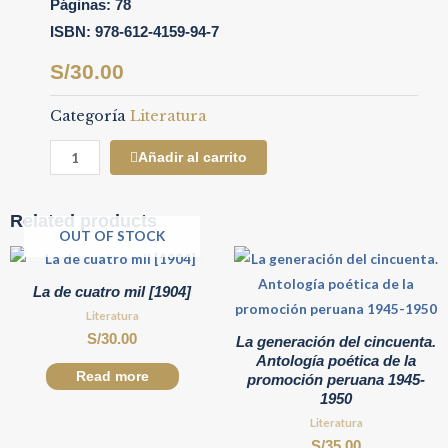
Páginas:
78
ISBN:
978-612-4159-94-7
S/
30.00
Categoría
Literatura
Añadir al carrito
Related products
OUT OF STOCK
La de cuatro mil [1904]
Literatura
S/
30.00
La generación del cincuenta.
Antología poética de la
Read more
promoción peruana 1945-
1950
Literatura
S/
35.00