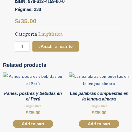
ISBN: 978-612-4159-80-0
Páginas: 238
S/
35.00
Categoría
Lingüística
Añadir al carrito
Related products
Panes, postres y bebidas en
Las palabras compuestas en
el Perú
la lengua aimara
Lingüística
Lingüística
S/
35.00
S/
35.00
Add to cart
Add to cart