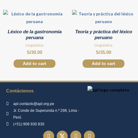
Léxico de la gastronomía
Teoría y práctica del léxico
peruana
peruano
Lingüística
Lingüística
S/
30.00
S/
35.00
Add to cart
Add to cart
Contáctenos
apl.contacto@apl.org.pe
Jr. Conde de Superunda n.º 298, Lima -
Perú
(+51) 908 930 830