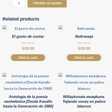
Añadir al carrito
Related products
El gusto de contar
Beltraneja
Literatura
Literatura
S/
30.00
S/
30.00
Add to cart
Add to cart
Antología de la poesía
Willaykunata awaqkuna.
neohelénica [Desde Kavafis
Tejiendo voces en paños
hasta la Generación de 1980]
blancos